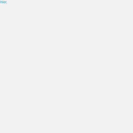
e
hier
.